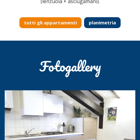
(lenzuola + asciugamani).
tutti gli appartamenti
planimetria
Fotogallery