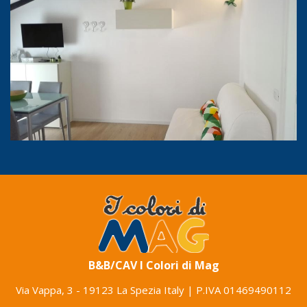
B&B/CAV I Colori di Mag
Via Vappa, 3
-
19123 La Spezia Italy
| P.IVA 01469490112